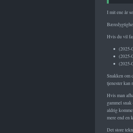
I mit ene år s
Bæredygtighed
Hvis du vil f
(2025-
(2025-
(2025-
Snakken om dig
tjenester kan 
Hvis man afhæ
gammel snak o
aldrig kommer 
mere end en k
Det store tek