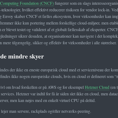
 Computing Foundation (CNCF)
fungerer som en slags interesseorganis
-teknologier, hvilket effektivt reducerer risikoen for vendor lock-in. V
 Envoy skaber CNCF et fælles økosystem, hvor virksomheder kan imple
fremmer ikke kun portering mellem forskellige cloud-miljøer, men etabl
 er blevet testet og valideret af et globalt fællesskab af eksperter. CN
jledninger sikrer desuden, at organisationer kan navigere i det komplek
 mere tilgængelig, sikker og effektiv for virksomheder i alle størrelser.
de mindre skyer
findes der ikke en eneste europæisk cloud med et serviceniveau der kom
 findes ikke nogen europæiske clouds, hvis en cloud er defineret so
tvivl om hvad forskellen er på AWS og for eksempel
Hetzner Cloud
(en t
 services. Hetzner var indtil for få år siden slet ikke en cloud, men dat
server, men kan nøjes med en enkelt virtuel CPU på deltid.
r lejer man servere, rackplads og/eller netværks-peering.