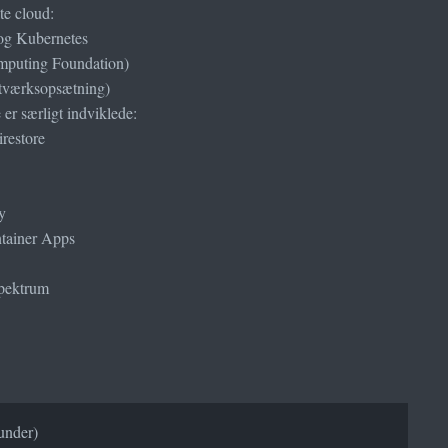
te cloud:
og Kubernetes
mputing Foundation)
netværksopsætning)
 er særligt indviklede:
restore
y
ntainer Apps
spektrum
under)