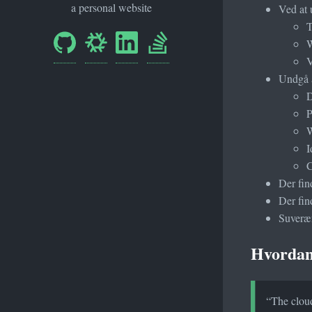
a personal website
Ved at 
T
W
V
Undgå a
D
P
W
I
C
Der fin
Der fin
Suveræn
Hvordan 
“The cloud