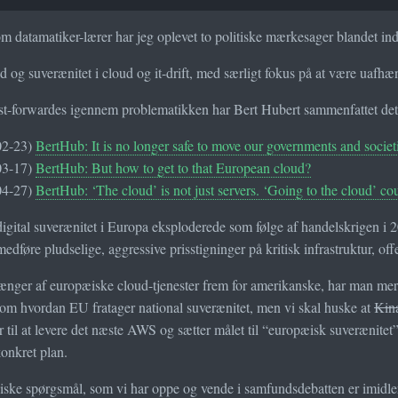
om datamatiker-lærer har jeg oplevet to politiske mærkesager blandet in
 og suverænitet i cloud og it-drift, med særligt fokus på at være uafhæ
ast-forwardes igennem problematikken har Bert Hubert sammenfattet det
02-23)
BertHub: It is no longer safe to move our governments and societ
03-17)
BertHub: But how to get to that European cloud?
04-27)
BertHub: ‘The cloud’ is not just servers. ‘Going to the cloud’ co
ital suverænitet i Europa eksploderede som følge af handelskrigen i 202
medføre pludselige, aggressive prisstigninger på kritisk infrastruktur, offe
nger af europæiske cloud-tjenester frem for amerikanske, har man mer
m hvordan EU fratager national suverænitet, men vi skal huske at
Kin
til at levere det næste AWS og sætter målet til “europæisk suverænitet”. M
onkret plan.
niske spørgsmål, som vi har oppe og vende i samfundsdebatten er imid