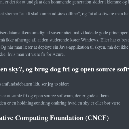
n, er det for at undgå at den kommende generation sidder i klemme og ku
ekstremer “at alt skal kunne udføres offline”, og “at al software man har 
iser datamatikere om digital suverænitet, må vi lade de gode principper
å ikke afhænge af, at den studerende kører Windows. Eller har et bestem
 Og når man lærer at deploye sin Java-applikation til skyen, må det ik
ikke, hvis man vil være fri for Azure.
en sky?, og brug dog fri og open source sof
 samfundsdebatten lidt, ser jeg to sider:
 er at samle fri og open source software, der er gode at lære.
en er en holdningsændring omkring hvad en sky er eller bør være.
ative Computing Foundation (CNCF)