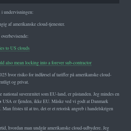
d i undervisningen:
ngig af amerikanske cloud-tjenester.
 overbevisende:
ies to US clouds
uld also mean locking into a forever sub-contractor
5 hvor risiko for indførsel af tariffer på amerikanske cloud-
ntligt og privat.
e national suverænitet som EU-land, er påstanden. Jeg mindes en
a
USA er fjenden, ikke EU. Måske ved vi godt at Danmark
an fristes til at tro, det er et retorisk angreb i handelskrigen
lertid, hvordan man undgår amerikanske cloud-udbydere. Jeg