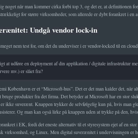
g noget når man kommer cirka forbi top 3, og det er, at definitionen for
ilstrækkeligt for større virksomheder, som allerede er dybt forankret i en a
erænitet: Undgå vendor lock-in
meget nem test for, om det du underviser i er vendor-locked til en cloud
igt at udføre en deployment af din applikation / digitale infrastruktur m
rvere mv.) er slået fra?
i København er et “Microsoft-hus”. Det er det man kalder det, når alt e
t bruge produkter fra det firma. Det betyder at Microsoft har en stor slu
 er ikke suverænt. Knappen trykker de selvfølgelig kun på, hvis man gl
nsisterer. Og man kan også lirke på knappen uden at trykke på den, hvis
orankret i EK, fordi det eneste alternativ til et styresystem ejet af en s
sk virksomhed, og Linux. Men digital suverænitet i undervisningen er he