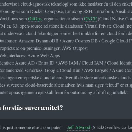
undervise i cloud-agnostisk teknologi som ikke fastlåser én til den enkel
eknologier som Docker Compose, Linux og SSH, Terraform, Ansible 
orkflows som
GitOps
, organisationer såsom
CNCF
(Cloud Native Co
M’er, S3, open-source relationelle databaser, Virtual Private Cloud (
t undervise i cloud-teknologier som er helt unikke for én cloud fordi de
atabaser: Amazon DynamoDB / Azure Cosmos DB / Google Cloud Fi
roprietære on-premise-løsninger: AWS Outpost
eb interfaces: Azure Web Apps
dentitet: Azure AD / Entra ID / AWS IAM / Cloud IAM / Cloud Identit
ontainerized serverless: Google Cloud Run / AWS Fargate / Azure Co
des ingen europæiske cloud-alternativer til de store amerikanske clouds
des suveræne cloud-baserede alternativer, hvis man siger “cloud” er et 
itet opnås igennem ejerskab frem for outsourcing af drift og intellekt
forstås suverænitet?
 is just someone else’s computer.” -
Jeff Atwood
(StackOverflow co-fo