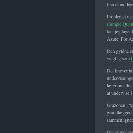
I en cloud lej
Problemet med 
(Simple Queu
kan jeg tage 
Azure. For Azu
Den gyldne st
valgfag som
D
Det kræver he
undervisninge
lærer om clou
at undervise i
Gråzonen i “cl
grundlæggende
sammenlignet 
Det er meget 