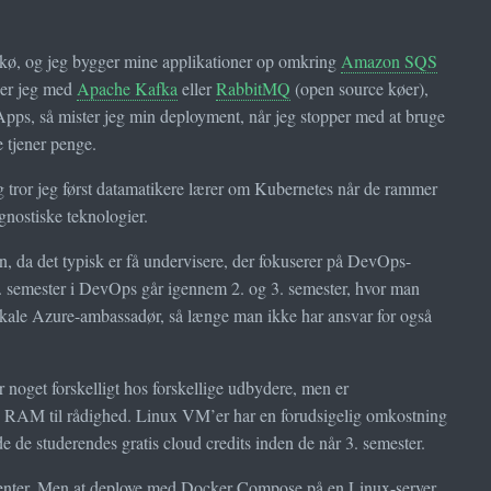
en kø, og jeg bygger mine applikationer op omkring
Amazon SQS
ger jeg med
Apache Kafka
eller
RabbitMQ
(open source køer),
pps, så mister jeg min deployment, når jeg stopper med at bruge
e tjener penge.
g tror jeg først datamatikere lærer om Kubernetes når de rammer
agnostiske teknologier.
, da det typisk er få undervisere, der fokuserer på DevOps-
 4. semester i DevOps går igennem 2. og 3. semester, hvor man
lokale Azure-ambassadør, så længe man ikke har ansvar for også
 noget forskelligt hos forskellige udbydere, men er
s RAM til rådighed. Linux VM’er har en forudsigelig omkostning
de studerendes gratis cloud credits inden de når 3. semester.
tacenter. Men at deploye med Docker Compose på en Linux-server