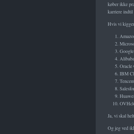
køber ikke pr
karriere indti
Hvis vi kigger
Amazon
Micros
Google
Alibaba
Oracle
IBM Cl
Tencent
Salesf
Huawei
OVHclo
Ja, vi skal he
Og jeg ved ik