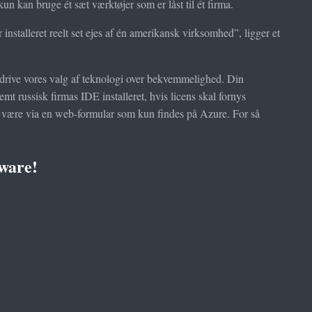
n kan bruge ét sæt værktøjer som er låst til ét firma.
installeret reelt set ejes af én amerikansk virksomhed”, ligger et
 drive vores valg af teknologi over bekvemmelighed. Din
t russisk firmas IDE installeret, hvis licens skal fornys
ke være via en web-formular som kun findes på Azure. For så
tware!