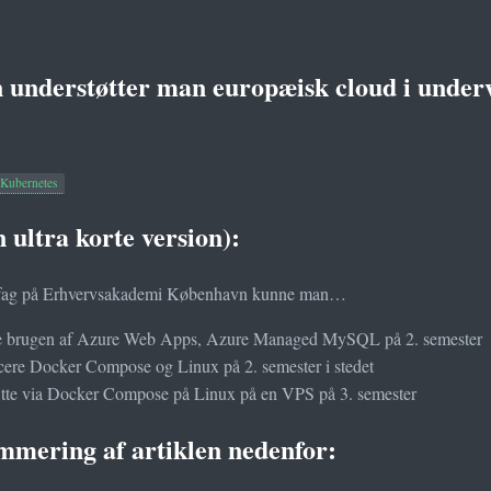
 understøtter man europæisk cloud i under
Kubernetes
 ultra korte version):
e fag på Erhvervsakademi København kunne man…
fe brugen af Azure Web Apps, Azure Managed MySQL på 2. semester
cere Docker Compose og Linux på 2. semester i stedet
ætte via Docker Compose på Linux på en VPS på 3. semester
mering af artiklen nedenfor: