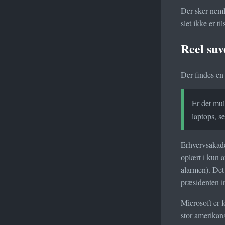
Der sker nemli
slet ikke er t
Reel suv
Der findes en 
Er det mul
laptops, se
Erhvervsakadem
oplært i kun a
alarmen). Det
præsidenten i
Microsoft er f
stor amerikan