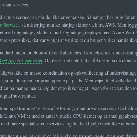
er man services.
at leje services er, når de ikke er generiske. Så når jeg har brug for 
e Service)
, så mister jeg min kø når jeg skifter væk fra AWS. Men byg
det med mig når jeg skifter cloud. Og når jeg deployer med Azure Web A
re syntes ikke, det var vigtigt at værktøjet du bruger virker når de ikk
andard inden for cloud-drift er Kubernetes. I konteksten af undervisnin
evOps på 4. semester
. Og der er det naturligt at fokusere på de cloud-
ldigvis ikke en masse koordination og opkvalificering af undervisningen
n, som i forvejen har principperne på plads. Men vejen til et vellykket
d’en på mange måder. Og der er jo ikke noget i vejen for at være den 
 digital suverænitet.
oud-spektrummet” er leje af VPS’er (virtual private servers): De hedder
 Linux VM’er med et antal virtuelle CPU-kerner og et antal gigabyte
med mere specialiserede services, og det kan hjælpe med ikke at brænde 
rimeligt at sige, at leje af en VPS ikke tæller som cloud, men som da