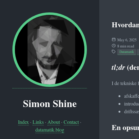
Hvordan
May 6, 2025
8 min read
Datamatik
(den
tl;dr
I de teknisk
afskaf
Simon Shine
introdu
driftss
Index
·
Links
·
About
·
Contact
·
En opsum
datamatik.blog