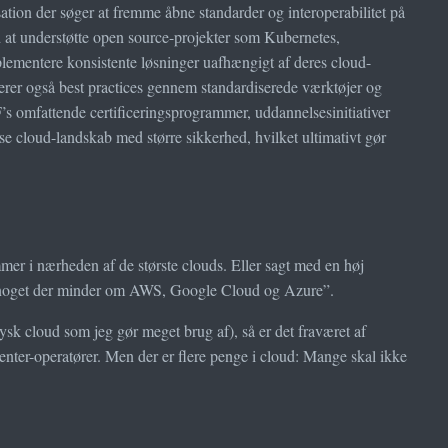
ation der søger at fremme åbne standarder og interoperabilitet på
ed at understøtte open source-projekter som Kubernetes,
mentere konsistente løsninger uafhængigt af deres cloud-
erer også best practices gennem standardiserede værktøjer og
CF’s omfattende certificeringsprogrammer, uddannelsesinitiativer
se cloud-landskab med større sikkerhed, hvilket ultimativt gør
mer i nærheden af de største clouds. Eller sagt med en høj
m “noget der minder om AWS, Google Cloud og Azure”.
ysk cloud som jeg gør meget brug af), så er det fraværet af
acenter-operatører. Men der er flere penge i cloud: Mange skal ikke